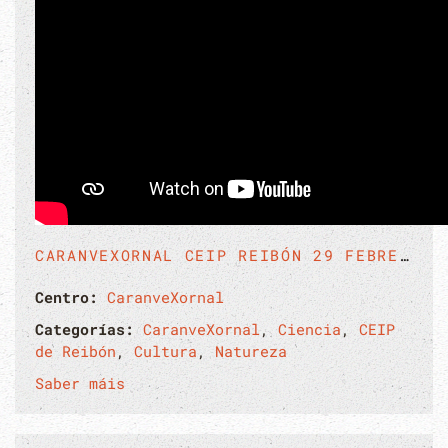
CARANVEXORNAL CEIP REIBÓN 29 FEBREIRO 2024
Centro:
CaranveXornal
Categorías:
CaranveXornal
,
Ciencia
,
CEIP
de Reibón
,
Cultura
,
Natureza
Saber máis