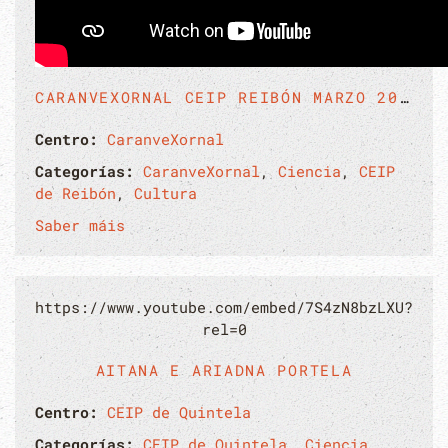
CARANVEXORNAL CEIP REIBÓN MARZO 2022
Centro:
CaranveXornal
Categorías:
CaranveXornal
,
Ciencia
,
CEIP
de Reibón
,
Cultura
Saber máis
https://www.youtube.com/embed/7S4zN8bzLXU?
rel=0
AITANA E ARIADNA PORTELA
Centro:
CEIP de Quintela
Categorías:
CEIP de Quintela
,
Ciencia