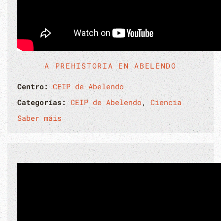
A PREHISTORIA EN ABELENDO
Centro:
CEIP de Abelendo
Categorías:
CEIP de Abelendo
,
Ciencia
Saber máis