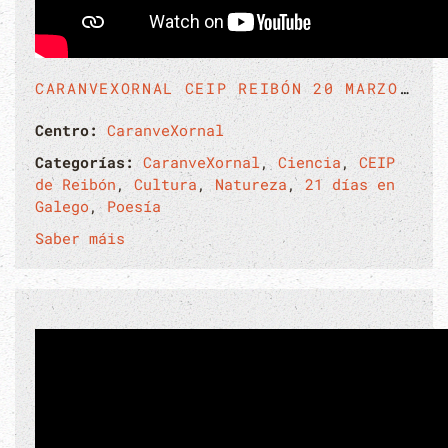
CARANVEXORNAL CEIP REIBÓN 20 MARZO 2025
Centro:
CaranveXornal
Categorías:
CaranveXornal
,
Ciencia
,
CEIP
de Reibón
,
Cultura
,
Natureza
,
21 días en
Galego
,
Poesía
Saber máis