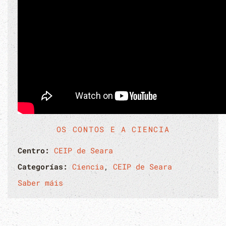
OS CONTOS E A CIENCIA
Centro:
CEIP de Seara
Categorías:
Ciencia
,
CEIP de Seara
Saber máis