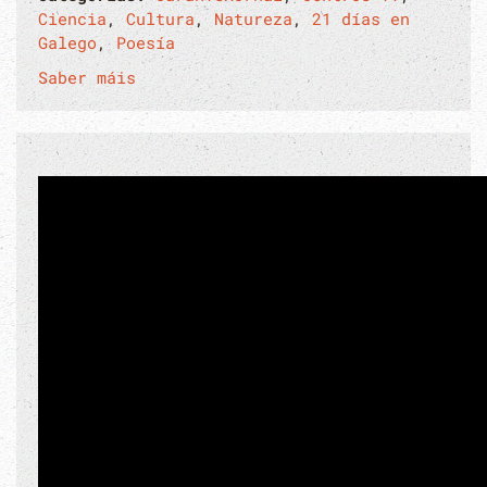
Ciencia
,
Cultura
,
Natureza
,
21 días en
Galego
,
Poesía
Saber máis