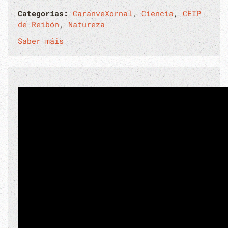
Categorías:
CaranveXornal
,
Ciencia
,
CEIP
de Reibón
,
Natureza
Saber máis