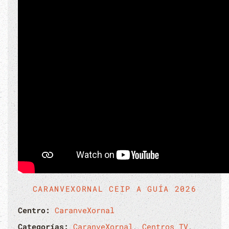
CARANVEXORNAL CEIP A GUÍA 2026
Centro:
CaranveXornal
Categorías:
CaranveXornal
,
Centros TV
,