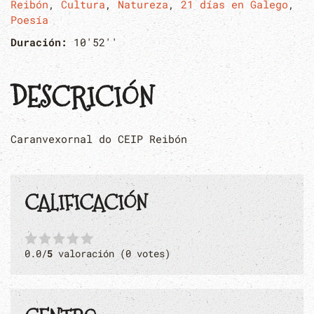
Reibón
,
Cultura
,
Natureza
,
21 días en Galego
,
Poesía
Duración:
10'52''
DESCRICIÓN
Caranvexornal do CEIP Reibón
CALIFICACIÓN
0.0/
5
valoración (0 votes)