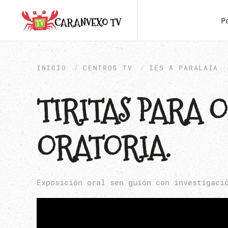
P
INICIO
CENTROS TV
IES A PARALAIA
TIRITAS PARA 
ORATORIA.
Exposición oral sen guión con investigaci