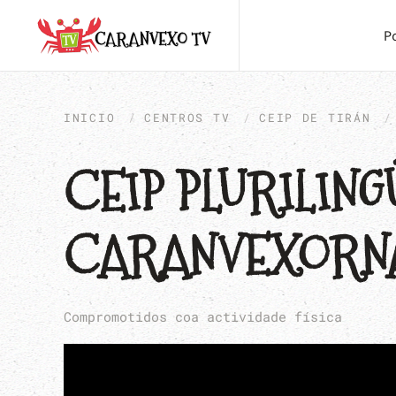
P
INICIO
CENTROS TV
CEIP DE TIRÁN
CEIP PLURILING
CARANVEXORNAL
Compromotidos coa actividade física