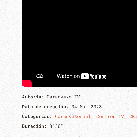
Autoría:
Caranvexo TV
Data de creación:
04 Mai 2023
Categorías:
CaranveXornal
,
Centros TV
,
CE
Duración:
3'50"