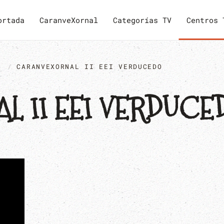
ortada
CaranveXornal
Categorías TV
Centros 
O
CARANVEXORNAL II EEI VERDUCEDO
L II EEI VERDUCE