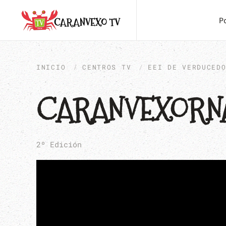
P
INICIO
CENTROS TV
EEI DE VERDUCED
CARANVEXORNA
2º Edición