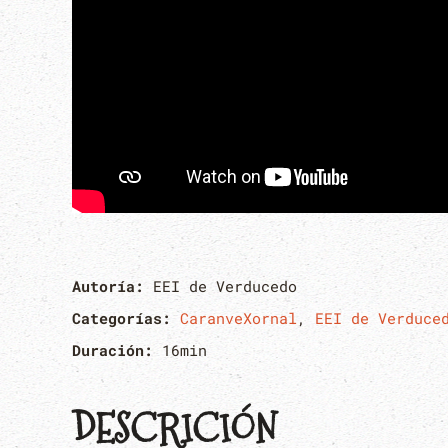
Autoría:
EEI de Verducedo
Categorías:
CaranveXornal
,
EEI de Verduce
Duración:
16min
DESCRICIÓN