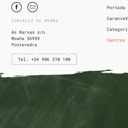
Portada
CaranveX
CONCELLO DE MOAÑA
Categorí
As Barxas s/n.
Moaña 36959
Centros 
Pontevedra
Tel: +34 986 310 100