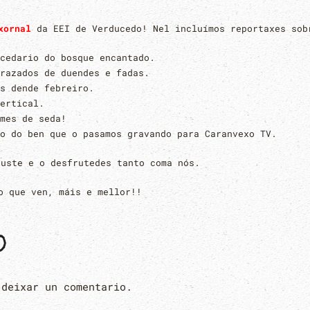
xornal
da EEI de Verducedo! Nel incluímos reportaxes sob
cedario do bosque encantado.
razados de duendes e fadas.
os dende febreiro.
ertical.
mes de seda!
o do ben que o pasamos gravando para Caranvexo TV.
guste e o desfrutedes tanto coma nós.
o que ven, máis e mellor!!
O
 deixar un comentario.