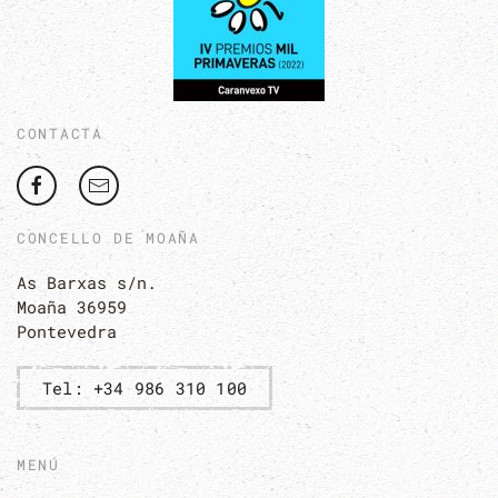
CONTACTA
CONCELLO DE MOAÑA
As Barxas s/n.
Moaña 36959
Pontevedra
Tel: +34 986 310 100
MENÚ